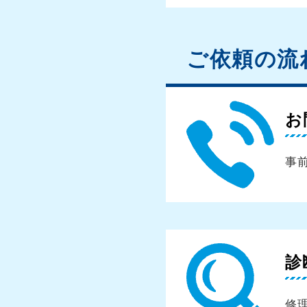
ご依頼の流
お
事
診
修