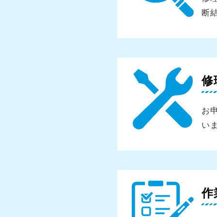
断
修
お
い
作