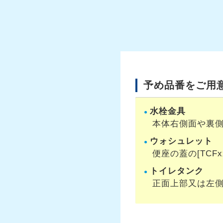
予め品番をご用
水栓金具
本体右側面や裏側の[
ウォシュレット
便座の蓋の[TCFx
トイレタンク
正面上部又は左側面